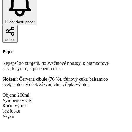
Hlídat dostupnost
sdílet
Popis
Nejlepší do burgerů, do svačinové housky, k bramborové
kaši, k sýrům, k pečenému masu.
Složení:
Červená cibule (76 %), třtinový cukr, balsamico
ocet, jablečný ocet, zázvor, chilli, řepkový olej.
Objem: 200ml
Vyrobeno v ČR
Ruční výroba
bez lepku
Vegan