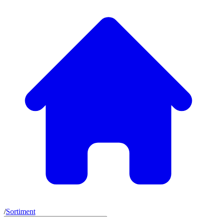
/
Sortiment