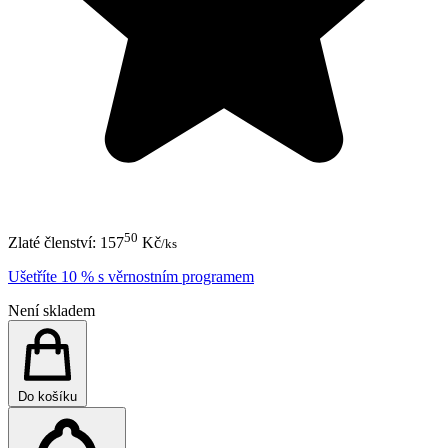
50
Zlaté členství:
157
Kč
/ks
Ušetříte 10 % s věrnostním programem
Není skladem
Do košíku