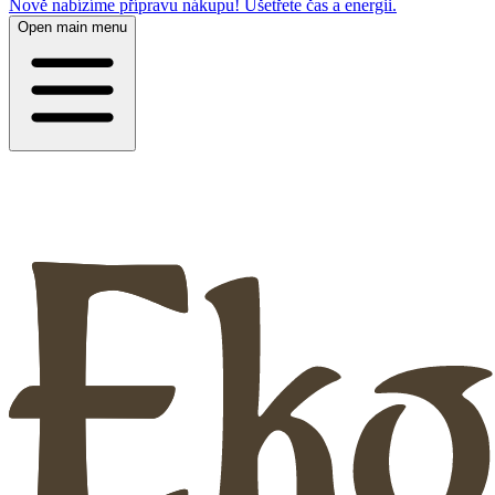
Nově nabízíme přípravu nákupu! Ušetřete čas a energii.
Open main menu