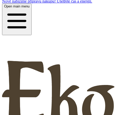
Nově nabízíme přípravu nákupu! Ušetřete čas a energii.
Open main menu