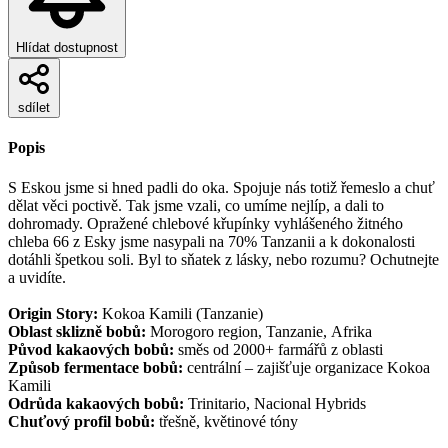
Hlídat dostupnost
sdílet
Popis
S Eskou jsme si hned padli do oka. Spojuje nás totiž řemeslo a chuť
dělat věci poctivě. Tak jsme vzali, co umíme nejlíp, a dali to
dohromady. Opražené chlebové křupínky vyhlášeného žitného
chleba 66 z Esky jsme nasypali na 70% Tanzanii a k dokonalosti
dotáhli špetkou soli. Byl to sňatek z lásky, nebo rozumu? Ochutnejte
a uvidíte.
Origin Story:
Kokoa Kamili (Tanzanie)
Oblast sklizně bobů:
Morogoro region, Tanzanie, Afrika
Původ kakaových bobů:
směs od 2000+ farmářů z oblasti
Způsob fermentace bobů:
centrální – zajišťuje organizace Kokoa
Kamili
Odrůda kakaových bobů:
Trinitario, Nacional Hybrids
Chuťový profil bobů:
třešně, květinové tóny