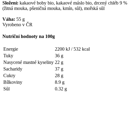
Složení:
kakaové boby bio, kakaové máslo bio, drcený chléb 9 %
(žitná mouka, pšeničná mouka, kmín, sůl), mořská sůl
Váha:
55 g
Vyrobeno v ČR
Nutriční hodnoty na 100g
Energie
2200 kJ /
532 kcal
Tuky
36 g
Nasycené mastné kyseliny
22 g
Sacharidy
37 g
Cukry
28 g
Bílkoviny
8.9 g
Sůl
0.32 g