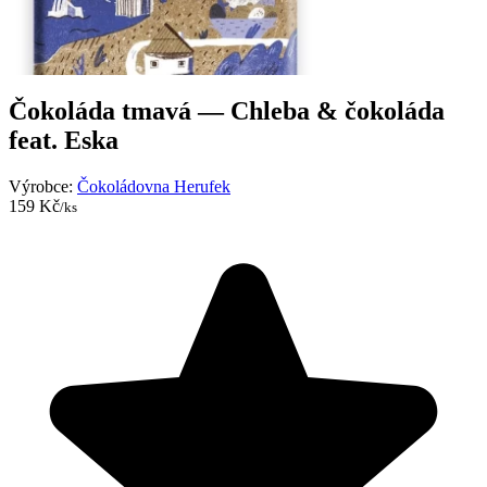
Čokoláda tmavá — Chleba & čokoláda
feat. Eska
Výrobce:
Čokoládovna Herufek
159 Kč
/ks