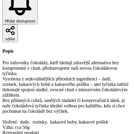
Hlídat dostupnost
sdílet
Popis
Pro milovníky čokolády, kteří hledají zdravější alternativu bez
kompromisů v chuti, představujeme naši novou čokoládovou
tyčinku.
Vyrobena z nejkvalitnějších přírodních ingrediencí – datlí,
rozinek, kakaových bobů a kakaového prášku – tato tyčinka nabízí
dokonalé spojení sladké, ovocné chuti s intenzivním čokoládovým
zážitkem.
Bez přidaných cukrů, umělých sladidel či konzervačních látek, je
naše čokoládová tyčinka ideální volbou pro každého, kdo si chce
pochutnat na čokoládě bez výčitek.
Složení: datle, rozinky, kakaové boby, kakaové prášek
Váha: cca 50g
Regionální produkt