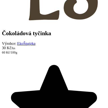
Čokoládová tyčinka
Výrobce:
EkoŠpajzka
30 Kč
/ks
60 Kč/100g