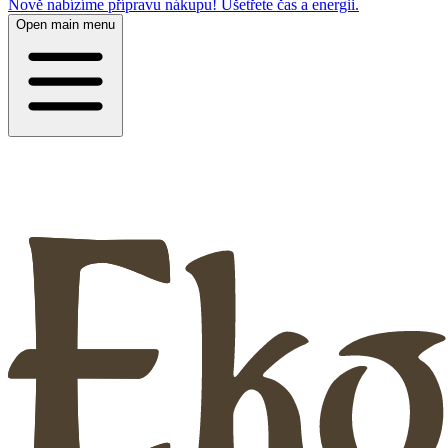
Nově nabízíme přípravu nákupu! Ušetřete čas a energii.
Open main menu