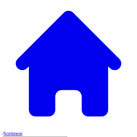
/
Sortiment