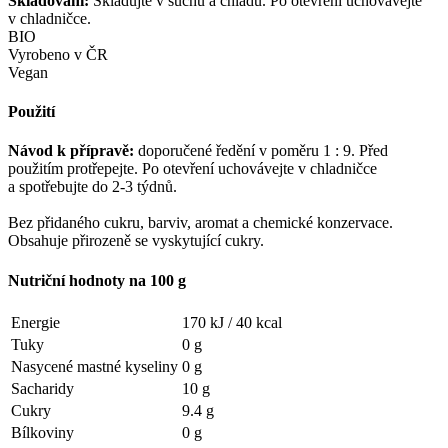
Skladování:
Skladujte v suchu a chladu. Po otevření uchovávejte
v chladničce.
BIO
Vyrobeno v ČR
Vegan
Použití
Návod k přípravě:
doporučené ředění v poměru 1 : 9. Před
použitím protřepejte. Po otevření uchovávejte v chladničce
a spotřebujte do 2-3 týdnů.
Bez přidaného cukru, barviv, aromat a chemické konzervace.
Obsahuje přirozeně se vyskytující cukry.
Nutriční hodnoty na 100 g
Energie
170 kJ /
40 kcal
Tuky
0 g
Nasycené mastné kyseliny
0 g
Sacharidy
10 g
Cukry
9.4 g
Bílkoviny
0 g