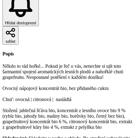
Hlídat dostupnost
sdílet
Popis
Někdo to rád hořké... Pokud je řeč o vás, nenechte si ujít toto
šarmantní spojení aromatických lesních plodů a nahořklé chuti
grapefruitu. Nespoutané potěšení v každém doušku!
Ovocný nápojový koncentrát bio, bez přidaného cukru
Chuť: ovocná | citronová | nasládlá
Složení: jablečná šťáva bio, koncentrát z lesního ovoce bio 9 %
(rybíz bio, jahody bio, maliny bio, borůvky bio, černý bez bio),
grapefruitový koncentrát bio 6 %, citronový koncentrát bio, extrakt
z grapefruitové kůry bio 4 %, extrakt z pelyňku bio