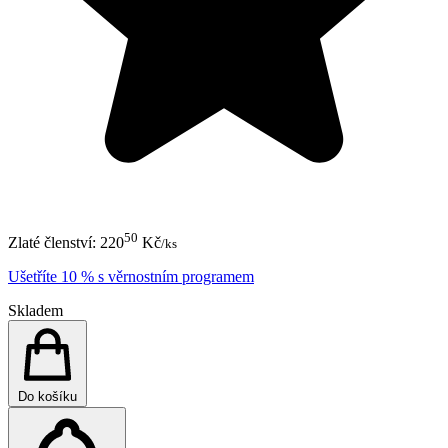
50
Zlaté členství:
220
Kč
/ks
Ušetříte 10 % s věrnostním programem
Skladem
Do košíku