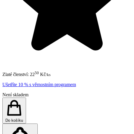
50
Zlaté členství:
22
Kč
/ks
Ušetříte 10 % s věrnostním programem
Není skladem
Do košíku