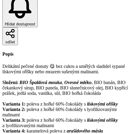
Hlídat dostupnost
sdílet
Popis
Delikátní pečené donuty 😋 bez cukru a umělých sladidel sypané
lískovými oříšky nebo mrazem sušenými malinami.
Složení:
BIO Špaldová mouka
,
Ovesné mléko
, BIO banán, BIO
čekankový sirup, BIO panela, BIO slunečnicový olej, BIO kypřící
prášek, jedlá soda, vanilka, sůl, BIO hořká čokoláda
Varianta 1:
poleva z hořké 60% čokolády s
lískovými oříšky
Varianta 2:
poleva z hořké 60% čokolády s lyofilizovanými
malinami
Varianta 3:
poleva z hořké 60% čokolády s
lískovými oříšky
a lyofilizovanými malinami
Varianta 4:
karamelová poleva z
arašídového másla