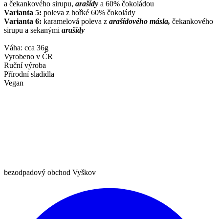
a čekankového sirupu,
arašídy
a 60% čokoládou
Varianta 5:
poleva z hořké 60% čokolády
Varianta 6:
karamelová poleva z
arašídového másla,
čekankového
sirupu a sekanými
arašídy
Váha: cca 36g
Vyrobeno v ČR
Ruční výroba
Přírodní sladidla
Vegan
bezodpadový obchod Vyškov