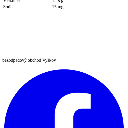
Vláknina
15.8 g
Sodík
15 mg
bezodpadový obchod Vyškov