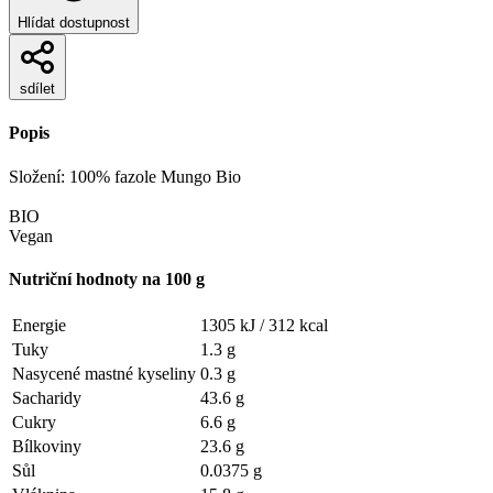
Hlídat dostupnost
sdílet
Popis
Složení: 100% fazole Mungo Bio
BIO
Vegan
Nutriční hodnoty na 100 g
Energie
1305 kJ /
312 kcal
Tuky
1.3 g
Nasycené mastné kyseliny
0.3 g
Sacharidy
43.6 g
Cukry
6.6 g
Bílkoviny
23.6 g
Sůl
0.0375 g