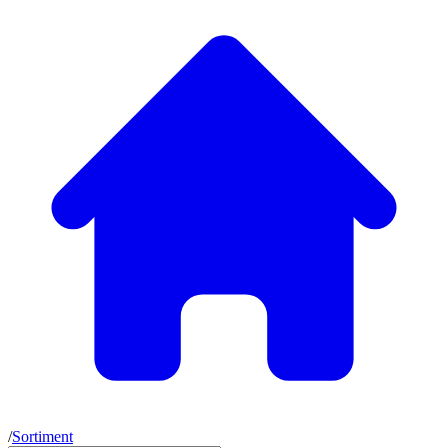
/
Sortiment