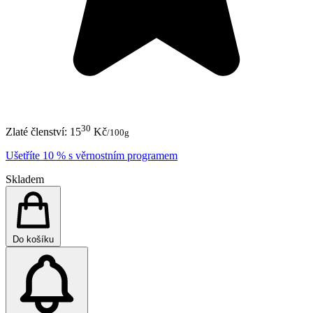
30
Zlaté členství:
15
Kč
/100g
Ušetříte 10 % s věrnostním programem
Skladem
Do košíku