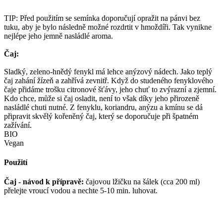
TIP: Před použitím se semínka doporučují opražit na pánvi bez
tuku, aby je bylo následně možné rozdrtit v hmoždíři. Tak vynikne
nejlépe jeho jemně nasládlé aroma.
Čaj:
Sladký, zeleno-hnědý fenykl má lehce anýzový nádech. Jako teplý
čaj zahání žízeň a zahřívá zevnitř. Když do studeného fenyklového
čaje přidáme trošku citronové šťávy, jeho chuť to zvýrazní a zjemní.
Kdo chce, může si čaj osladit, není to však díky jeho přirozeně
nasládlé chuti nutné. Z fenyklu, koriandru, anýzu a kmínu se dá
připravit skvělý kořeněný čaj, který se doporučuje při špatném
zažívání.
BIO
Vegan
Použití
Čaj - návod k přípravě:
čajovou lžičku na šálek (cca 200 ml)
přelejte vroucí vodou a nechte 5-10 min. luhovat.