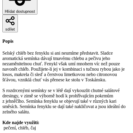
Hlídat dostupnost
sdílet
Popis
Selský chléb bez fenyklu si ani neumíme představit. Sladce
aromatická semínka dávají tmavému chlebu a pečivu jeho
nezaměnitelnou chuť. Fenykl však umí mnohem víc než pouze
navonět chléb. Použijete-li jej v kombinaci s tučnou rybou jako je
losos, makrela či sleď a čerstvou limetkovou nebo citronovou
šťávou, vzniklá chuť vás přenese ke stolu v Toskánsku.
S rozdrcenými semínky se v létě dají vykouzlit chutné salátové
dresingy, v zimě se výborně hodí k prohřívajícím pokrmům
z jehněčího. Semínka fenyklu se objevují také v různých kari
směsích. Semínka fenyklu se dají také nakličovat a jsou ideální do
zelného salátu.
Kde najde využití:
pečení, chléb, čaj