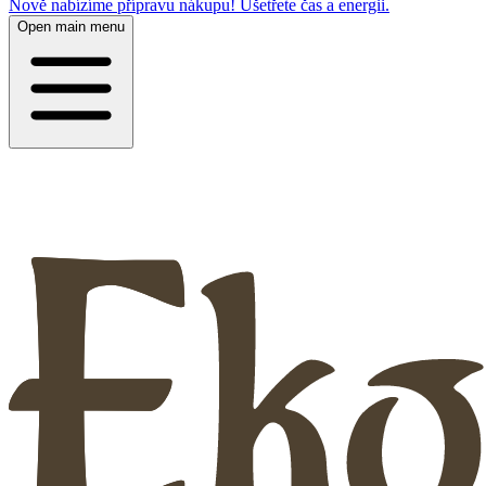
Nově nabízíme přípravu nákupu! Ušetřete čas a energii.
Open main menu