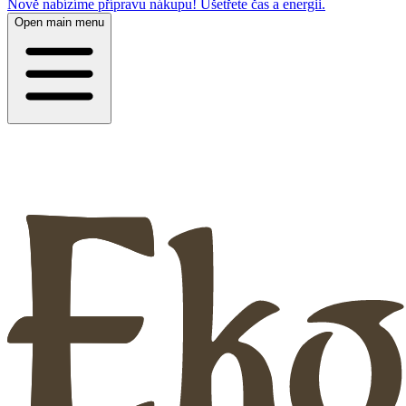
Nově nabízíme přípravu nákupu! Ušetřete čas a energii.
Open main menu