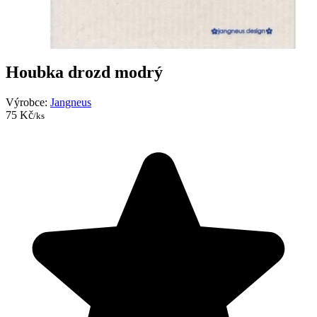
Houbka drozd modrý
Výrobce:
Jangneus
75 Kč
/ks