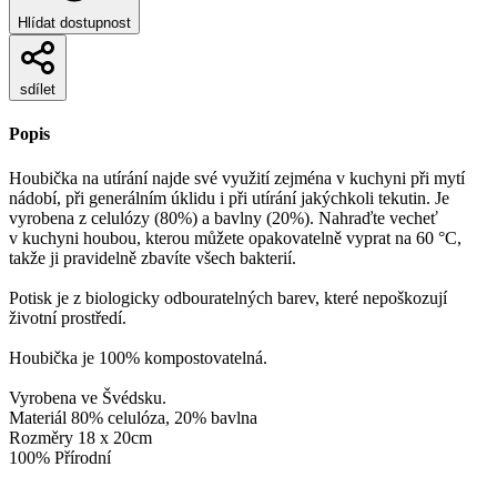
Hlídat dostupnost
sdílet
Popis
Houbička na utírání najde své využití zejména v kuchyni při mytí
nádobí, při generálním úklidu i při utírání jakýchkoli tekutin. Je
vyrobena z celulózy (80%) a bavlny (20%). Nahraďte vecheť
v kuchyni houbou, kterou můžete opakovatelně vyprat na 60 °C,
takže ji pravidelně zbavíte všech bakterií.
Potisk je z biologicky odbouratelných barev, které nepoškozují
životní prostředí.
Houbička je 100% kompostovatelná.
Vyrobena ve Švédsku.
Materiál 80% celulóza, 20% bavlna
Rozměry 18 x 20cm
100% Přírodní