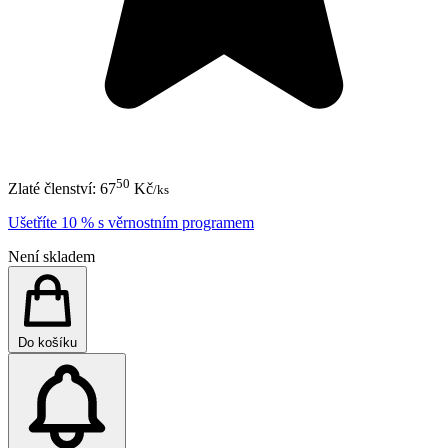
50
Zlaté členství:
67
Kč
/ks
Ušetříte 10 % s věrnostním programem
Není skladem
Do košíku