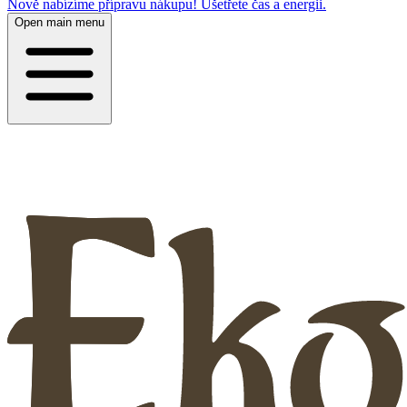
Nově nabízíme přípravu nákupu! Ušetřete čas a energii.
Open main menu