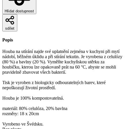
Hlídat dostupnost
sdílet
Popis
Houba na utírání najde své uplatnění zejména v kuchyni při mytí
nádobí, běžném úklidu a při stírání tekutin. Je vyrobena z celulózy
(80 %) a bavlny (20 %). Vyměňte kuchyňskou utěrku za
houbičku, kterou lze opakovaně prát na 60 °C, abyste se mohli
pravidelně zbavovat všech bakterií.
Tisk je vyroben z biologicky odbouratelných barev, které
nepoškozují životní prostředí.
Houba je 100% kompostovatelná.
materiál: 80% celulóza, 20% bavlna
rozměry: 18 x 20cm
Vyrobeno ve Švédsku.