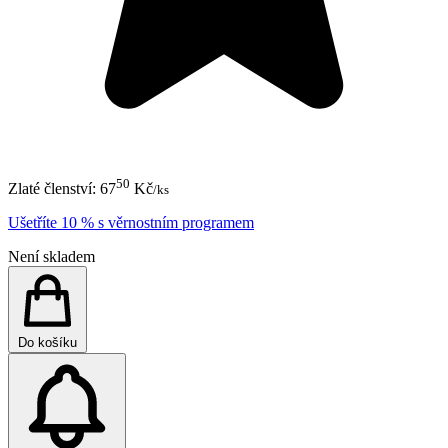
50
Zlaté členství:
67
Kč
/ks
Ušetříte 10 % s věrnostním programem
Není skladem
Do košíku