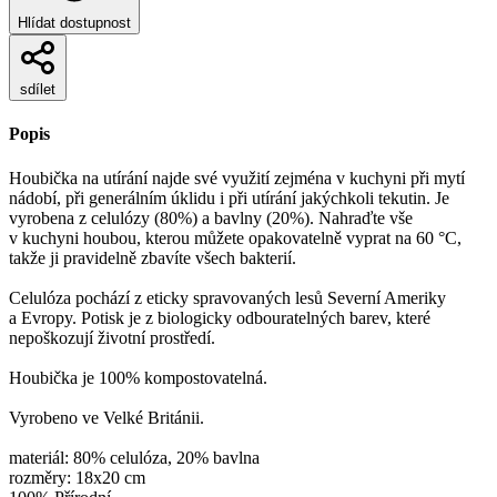
Hlídat dostupnost
sdílet
Popis
Houbička na utírání najde své využití zejména v kuchyni při mytí
nádobí, při generálním úklidu i při utírání jakýchkoli tekutin. Je
vyrobena z celulózy (80%) a bavlny (20%). Nahraďte vše
v kuchyni houbou, kterou můžete opakovatelně vyprat na 60 °C,
takže ji pravidelně zbavíte všech bakterií.
Celulóza pochází z eticky spravovaných lesů Severní Ameriky
a Evropy. Potisk je z biologicky odbouratelných barev, které
nepoškozují životní prostředí.
Houbička je 100% kompostovatelná.
Vyrobeno ve Velké Británii.
materiál: 80% celulóza, 20% bavlna
rozměry: 18x20 cm