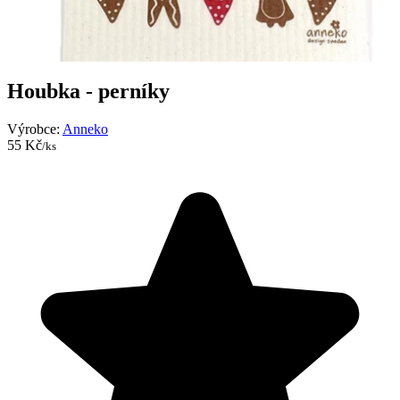
Houbka - perníky
Výrobce:
Anneko
55 Kč
/ks