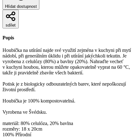
Hlídat dostupnost
sdílet
Popis
Houbička na utírání najde své využití zejména v kuchyni při mytí
nádobí, při generálním úklidu i při utírání jakýchkoli tekutin. Je
vyrobena z celulózy (80%) a bavlny (20%). Nahraďte vecheť
v kuchyni houbou, kterou můžete opakovatelně vyprat na 60 °C,
takže ji pravidelně zbavíte všech bakterií.
Potisk je z biologicky odbouratelných barev, které nepoškozují
životní prostředí.
Houbička je 100% kompostovatelná.
Vyrobena ve Švédsku.
materiál: 80% celulóza, 20% bavlna
rozměry: 18 x 20cm
100% Přírodní