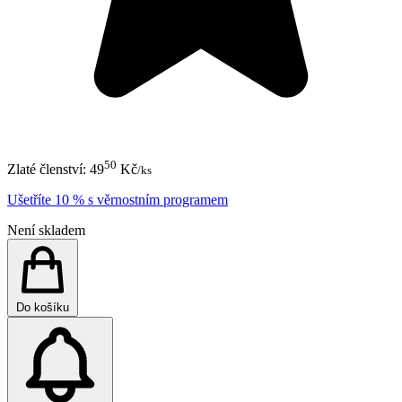
50
Zlaté členství:
49
Kč
/ks
Ušetříte 10 % s věrnostním programem
Není skladem
Do košíku