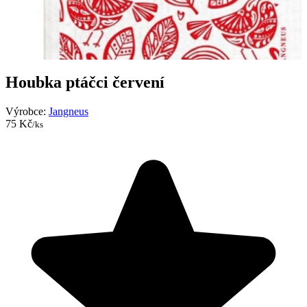
Houbka ptáčci červení
Výrobce:
Jangneus
75 Kč
/ks