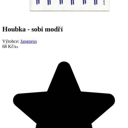
Houbka - sobi modří
Výrobce:
Jangneus
68 Kč
/ks