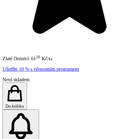
20
Zlaté členství:
61
Kč
/ks
Ušetříte 10 % s věrnostním programem
Není skladem
Do košíku