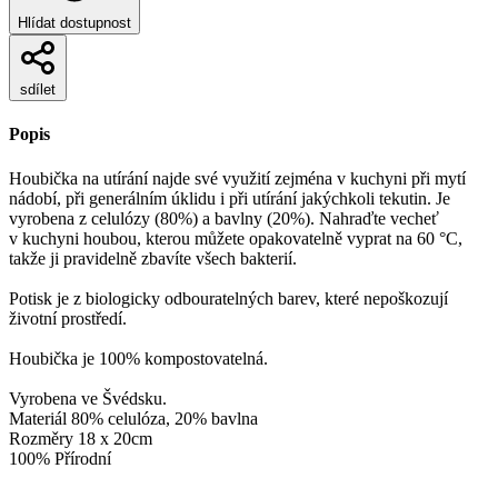
Hlídat dostupnost
sdílet
Popis
Houbička na utírání najde své využití zejména v kuchyni při mytí
nádobí, při generálním úklidu i při utírání jakýchkoli tekutin. Je
vyrobena z celulózy (80%) a bavlny (20%). Nahraďte vecheť
v kuchyni houbou, kterou můžete opakovatelně vyprat na 60 °C,
takže ji pravidelně zbavíte všech bakterií.
Potisk je z biologicky odbouratelných barev, které nepoškozují
životní prostředí.
Houbička je 100% kompostovatelná.
Vyrobena ve Švédsku.
Materiál 80% celulóza, 20% bavlna
Rozměry 18 x 20cm
100% Přírodní