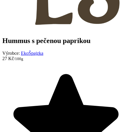
Hummus s pečenou paprikou
Výrobce:
EkoŠpajzka
27 Kč
/100g