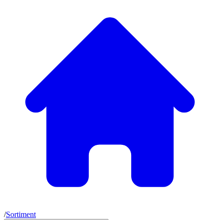
/
Sortiment