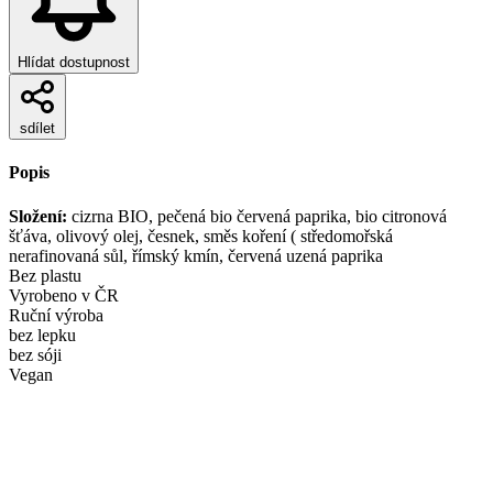
Hlídat dostupnost
sdílet
Popis
Složení:
cizrna BIO, pečená bio červená paprika, bio citronová
šťáva, olivový olej, česnek, směs koření ( středomořská
nerafinovaná sůl, římský kmín, červená uzená paprika
Bez plastu
Vyrobeno v ČR
Ruční výroba
bez lepku
bez sóji
Vegan