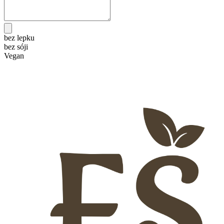
bez lepku
bez sóji
Vegan