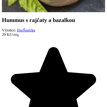
Hummus s rajčaty a bazalkou
Výrobce:
EkoŠpajzka
29 Kč
/100g