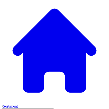
/
Sortiment