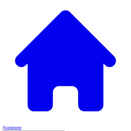
/
Sortiment