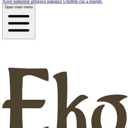
Nově nabízíme přípravu nákupu! Ušetřete čas a energii.
Open main menu