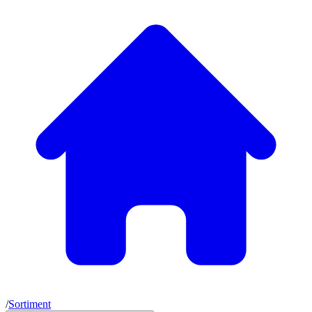
/
Sortiment