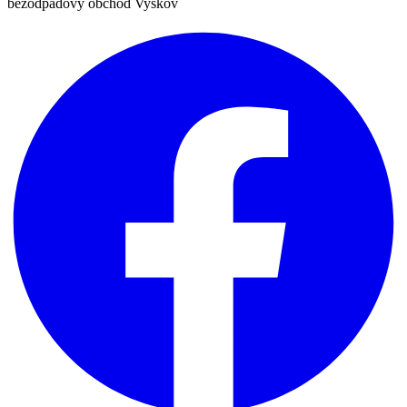
bezodpadový obchod Vyškov