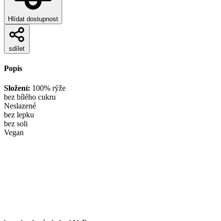
Hlídat dostupnost
sdílet
Popis
Složení:
100% rýže
bez bílého cukru
Neslazené
bez lepku
bez soli
Vegan