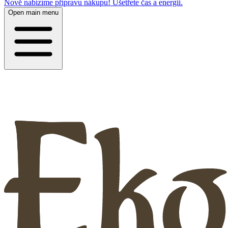
Nově nabízíme přípravu nákupu! Ušetřete čas a energii.
Open main menu