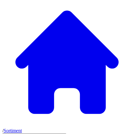
/
Sortiment