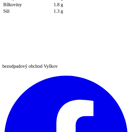
Bílkoviny
1.8 g
Sůl
1.3 g
bezodpadový obchod Vyškov