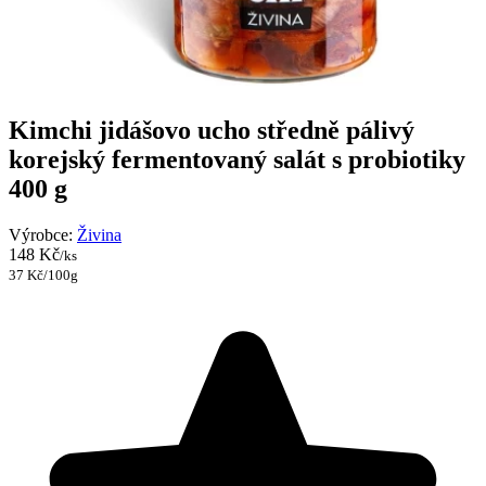
Kimchi jidášovo ucho středně pálivý
korejský fermentovaný salát s probiotiky
400 g
Výrobce:
Živina
148 Kč
/ks
37 Kč/100g