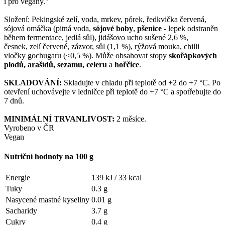
i pro vegany."
Složení: Pekingské zelí, voda, mrkev, pórek, ředkvička červená,
sójová omáčka (pitná voda,
sójové boby
,
pšenice
- lepek odstraněn
během fermentace, jedlá sůl), jidášovo ucho sušené 2,6 %,
česnek, zelí červené, zázvor, sůl (1,1 %), rýžová mouka, chilli
vločky gochugaru (<0,5 %). Může obsahovat stopy
skořápkových
plodů, arašídů, sezamu, celeru
a
hořčice
.
SKLADOVÁNÍ:
Skladujte v chladu při teplotě od +2 do +7 °C. Po
otevření uchovávejte v ledničce při teplotě do +7 °C a spotřebujte do
7 dnů.
MINIMÁLNÍ TRVANLIVOST:
2 měsíce.
Vyrobeno v ČR
Vegan
Nutriční hodnoty na 100 g
Energie
139 kJ /
33 kcal
Tuky
0.3 g
Nasycené mastné kyseliny
0.01 g
Sacharidy
3.7 g
Cukry
0.4 g