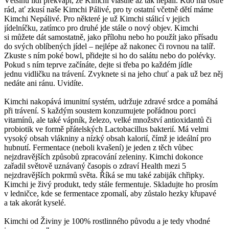
Většinu lidí překvapí, že Kimchi vlastně až tak nepálí. Kdo má ostré
rád, ať zkusí naše Kimchi Pálivé, pro ty ostatní včetně dětí máme
Kimchi Nepálivé. Pro některé je už Kimchi stálicí v jejich
jídelníčku, zatímco pro druhé jde stále o nový objev. Kimchi
si můžete dát samostatně, jako přílohu nebo ho použít jako přísadu
do svých oblíbených jídel – nejlépe až nakonec či rovnou na talíř.
Zkuste s ním poké bowl, přidejte si ho do salátu nebo do polévky.
Pokud s ním teprve začínáte, dejte si třeba po každém jídle
jednu vidličku na trávení. Zvyknete si na jeho chuť a pak už bez něj
nedáte ani ránu. Uvidíte.
Kimchi nakopává imunitní systém, udržuje zdravé srdce a pomáhá
při trávení. S každým soustem konzumujete pořádnou porci
vitamínů, ale také vápník, železo, velké množství antioxidantů či
probiotik ve formě přátelských Lactobacillus bakterií. Má velmi
vysoký obsah vlákniny a nízký obsah kalorií, čímž je ideální pro
hubnutí. Fermentace (neboli kvašení) je jeden z těch vůbec
nejzdravějších způsobů zpracování zeleniny. Kimchi dokonce
zařadil světově uznávaný časopis o zdraví Health mezi 5
nejzdravějších pokrmů světa. Říká se mu také zabiják chřipky.
Kimchi je živý produkt, tedy stále fermentuje. Skladujte ho prosím
v ledničce, kde se fermentace zpomalí, aby zůstalo hezky křupavé
a tak akorát kyselé.
Kimchi od Živiny je 100% rostlinného původu a je tedy vhodné