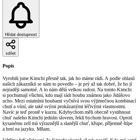
Hlídat dostupnost
sdílet
Popis
Vyrobili jsme Kimchi přesně tak, jak ho máme rádi. A podle ohlasů
našich zákazníků se nám to povedlo – je prý až tak dobré, že ho jí
nejraději samotné. A to nám dělá velkou radost. Na tomto Kimchi
si pochutnají všichni, kdo mají rádi houbu známou jako Jidášovo
ucho. Mezi ostatními houbami vyčnívá svou výjimečnou kombinací
chutí a vůní, ale také svými prokázanými léčivými vlastnostmi.
Navíc je teď prostě v kurzu. Kdybychom měli obecně vystihnout
chuť našeho Kimchi jedním slovem, řekli bychom hravost. Oproti
kysanému zelí má výraznější a slanější chuť, křupe, příjemně štípe
a brní na jazyku. Mňam.