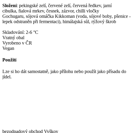
Složení
: pekingské zelí, červené zelí, červená ředkev, jarní
cibulka, fialová mrkev, česnek, zázvor, chilli vločky
Gochugaru, sójová omáčka Kikkoman (voda, sójové boby, pšenice -
lepek odstraněn při fermentaci), himálajská sůl, rýžový škrob
Skladování: 2-6 °C
Vratný obal
Vyrobeno v ČR
Vegan
Použití
Lze si ho dát samostatně, jako přílohu nebo použít jako přísadu do
jídel.
bezodpadový obchod Vyškov