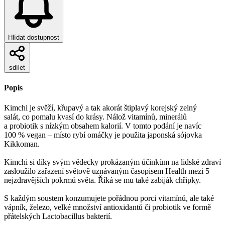
Hlídat dostupnost
sdílet
Popis
Kimchi je svěží, křupavý a tak akorát štiplavý korejský zelný
salát, co pomalu kvasí do krásy. Nálož vitamínů, minerálů
a probiotik s nízkým obsahem kalorií. V tomto podání je navíc
100 % vegan – místo rybí omáčky je použita japonská sójovka
Kikkoman.
Kimchi si díky svým vědecky prokázaným účinkům na lidské zdraví
zasloužilo zařazení světově uznávaným časopisem Health mezi 5
nejzdravějších pokrmů světa. Říká se mu také zabiják chřipky.
S každým soustem konzumujete pořádnou porci vitamínů, ale také
vápník, železo, velké množství antioxidantů či probiotik ve formě
přátelských Lactobacillus bakterií.