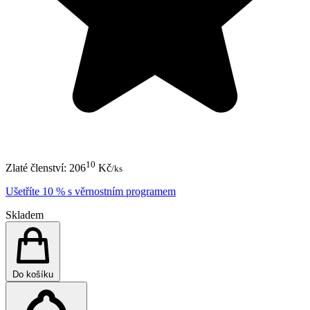
10
Zlaté členství:
206
Kč
/ks
Ušetříte 10 % s věrnostním programem
Skladem
Do košíku