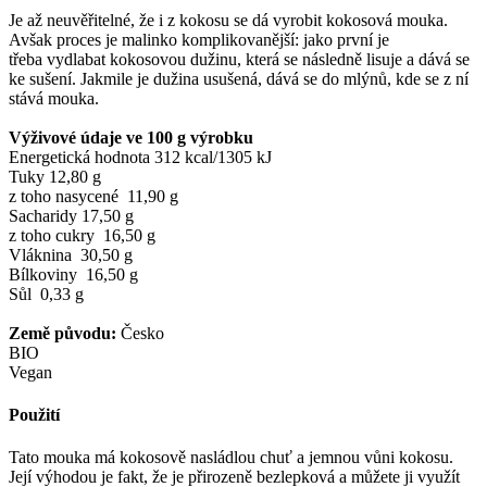
Je až neuvěřitelné, že i z kokosu se dá vyrobit kokosová mouka.
Avšak proces je malinko komplikovanější: jako první je
třeba vydlabat kokosovou dužinu, která se následně lisuje a dává se
ke sušení. Jakmile je dužina usušená, dává se do mlýnů, kde se z ní
stává mouka.
Výživové údaje ve 100 g výrobku
Energetická hodnota 312 kcal/1305 kJ
Tuky 12,80 g
z toho nasycené 11,90 g
Sacharidy 17,50 g
z toho cukry 16,50 g
Vláknina 30,50 g
Bílkoviny 16,50 g
Sůl 0,33 g
Země původu:
Česko
BIO
Vegan
Použití
Tato mouka má kokosově nasládlou chuť a jemnou vůni kokosu.
Její výhodou je fakt, že je přirozeně bezlepková a můžete ji využít