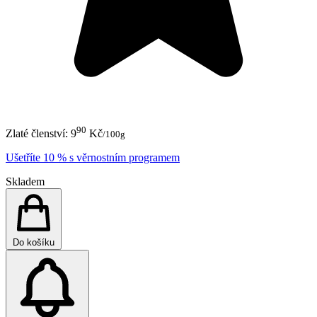
90
Zlaté členství:
9
Kč
/100g
Ušetříte 10 % s věrnostním programem
Skladem
Do košíku