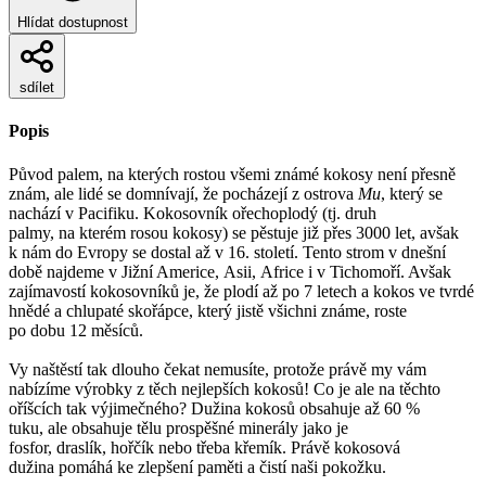
Hlídat dostupnost
sdílet
Popis
Původ palem, na kterých rostou všemi známé kokosy není přesně
znám, ale lidé se domnívají, že pocházejí z ostrova
Mu
, který se
nachází v Pacifiku. Kokosovník ořechoplodý (tj. druh
palmy, na kterém rosou kokosy) se pěstuje již přes 3000 let, avšak
k nám do Evropy se dostal až v 16. století. Tento strom v dnešní
době najdeme v Jižní Americe, Asii, Africe i v Tichomoří. Avšak
zajímavostí kokosovníků je, že plodí až po 7 letech a kokos ve tvrdé
hnědé a chlupaté skořápce, který jistě všichni známe, roste
po dobu 12 měsíců.
Vy naštěstí tak dlouho čekat nemusíte, protože právě my vám
nabízíme výrobky z těch nejlepších kokosů! Co je ale na těchto
oříšcích tak výjimečného? Dužina kokosů obsahuje až 60 %
tuku, ale obsahuje tělu prospěšné minerály jako je
fosfor, draslík, hořčík nebo třeba křemík. Právě kokosová
dužina pomáhá ke zlepšení paměti a čistí naši pokožku.