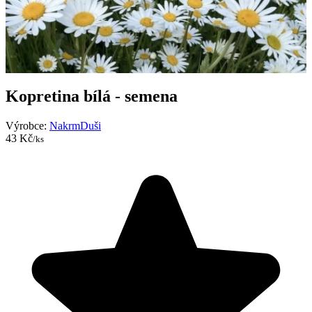
Kopretina bílá - semena
Výrobce:
NakrmDuši
43 Kč
/ks