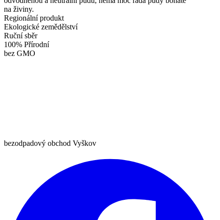
odvodněnou a neutrální půdu, nemá moc ráda půdy bohaté
na živiny.
Regionální produkt
Ekologické zemědělství
Ruční sběr
100% Přírodní
bez GMO
bezodpadový obchod Vyškov