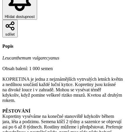
Hlídat dostupnost
sdílet
Popis
Leucanthemum vulgarecyanus
Obsah balení: 1 000 semen
KOPRETINA je jedna z nejznámějších vytrvalých letních květin
a nedílnou součástí každé luční kytice. Kopretiny jsou krásné
na divoké louce i v zahradě. Mohou se vysévat téměř
kdykoliv, když pomine veškeré riziko mrazů. Kvetou až druhým
rokem.
PĚSTOVÁNÍ
Kopretiny vyséváme na konečné stanoviště kdykoliv během
jara, léta a podzimu. Semena klíčí 2 týdny a sazenice se objevují
asi po 6 až 8 týdnech. Rostliny můžeme i předpěstovat. Preferuje