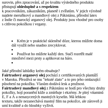
surovin, přes zpracování, až po kvalitu výsledného produktu
přistupují
ohleduplně a s respektem
k pracovníkům, zákazníkům, planetě i zvířatům. V jejich výrobně
najdete meruňkový a mandlový olej z Pákistánu, přírodní latex
z Indie či marocký arganový olej. Produkty jsou vhodné pro osoby
s citlivou pokožkou i
vegany.
Krém je v praktické skleněné dóze, kterou můžete doma
dál využít nebo snadno zrecyklovat.
Používat ho můžete každý den. Stačí rozetřít malé
množství mezi prsty a aplikovat na háro.
Jaké přírodní lahůdky krém obsahuje?
Fairtradový arganový olej
pochází z certifikovaných plantáží
v Maroku. Přezdívá se mu "tekuté zlato" a to pro jeho omlazující
působení na pokožku. Vlasům dodává lesk a pružnost.
Fairtradový mandlový olej
z Pákistánu se hodí pro všechny druhy
pokožky, hojí poranění kůže a zmírňuje i ekzémy. Je plný vitaminů
E, F a A a nenasycených mastných kyselin. Má lehkou
texturu, takže nezanechává mastný film na pokožce, ale zároveň ji
umí kvalitně a do hloubky vyživit.