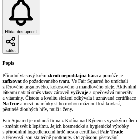
Hlídat dostupnost
sdílet
Popis
Přírodní vlasový krém
zkrotí nepoddajná hára
a pomůže je
zafixovat
do požadovaného tvaru. Ve Fair Squared ho umíchali
z férového arganového, kokosového a mandlového oleje. Aktivními
látkami nabitá směs vlasy zároveň
vyživuje
a opečovává minerály
a vitaminy. Čistotu a kvalitu složení odkývala i uznávaná certifikace
NaTrue
a
mezi pramínky si ho mohou máznout krátkovlasí,
pěstitelé dlouhých hřív, muži i ženy.
Fair Squared je rodinná firma z Kolína nad Rýnem s vysokým cílem
- změnit svět k lepšímu. Jejich kosmetické a hygienické výrobky
s přírodními ingrediencemi hrdě nesou certifikaci
Fair Trade
a férovostí jsou skutečně protknuty. Od způsobu pěstování