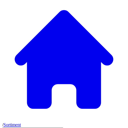
/
Sortiment