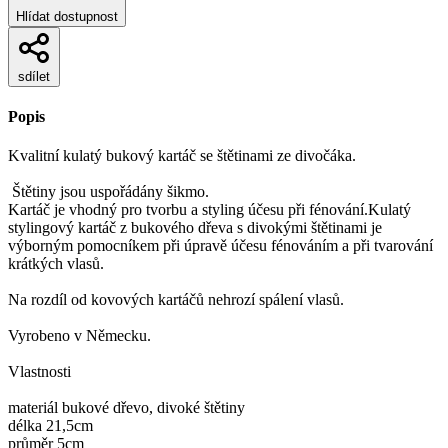
Hlídat dostupnost
sdílet
Popis
Kvalitní kulatý bukový kartáč se štětinami ze divočáka.
Štětiny jsou uspořádány šikmo.
Kartáč je vhodný pro tvorbu a styling účesu při fénování.Kulatý
stylingový kartáč z bukového dřeva s divokými štětinami je
výborným pomocníkem při úpravě účesu fénováním a při tvarování
krátkých vlasů.
Na rozdíl od kovových kartáčů nehrozí spálení vlasů.
Vyrobeno v Německu.
Vlastnosti
materiál bukové dřevo, divoké štětiny
délka 21,5cm
průměr 5cm