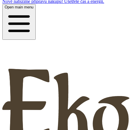
Nově nabízíme přípravu nákupu! Ušetřete čas a energii.
Open main menu