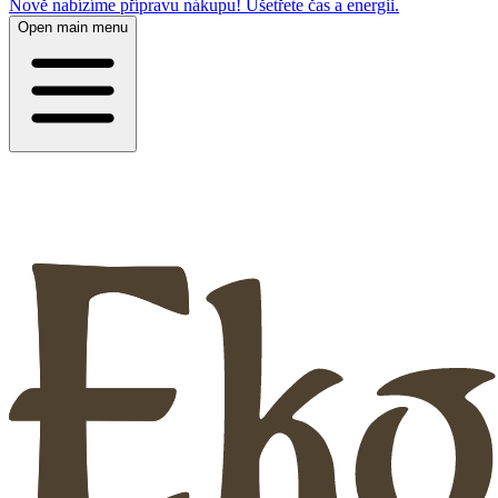
Nově nabízíme přípravu nákupu! Ušetřete čas a energii.
Open main menu