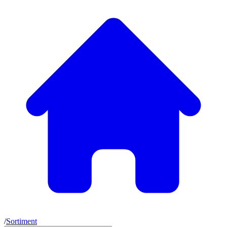
/
Sortiment