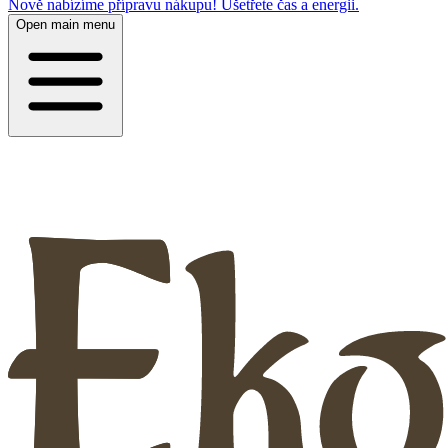
Nově nabízíme přípravu nákupu! Ušetřete čas a energii.
Open main menu