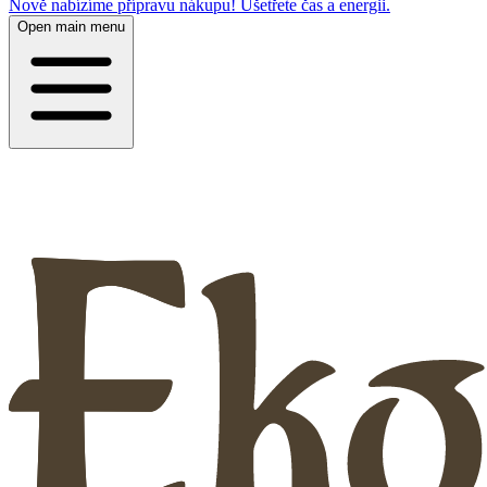
Nově nabízíme přípravu nákupu! Ušetřete čas a energii.
Open main menu