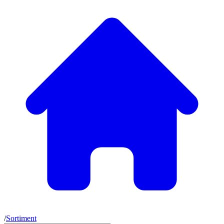
/
Sortiment