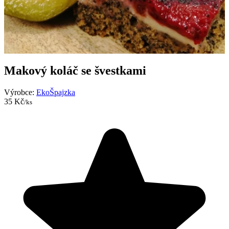
Makový koláč se švestkami
Výrobce:
EkoŠpajzka
35 Kč
/ks