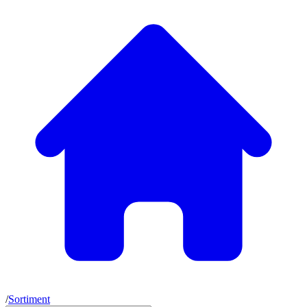
/
Sortiment