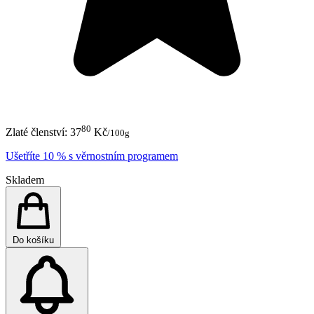
80
Zlaté členství:
37
Kč
/100g
Ušetříte 10 % s věrnostním programem
Skladem
Do košíku