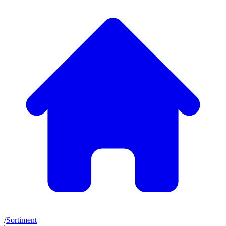
/
Sortiment