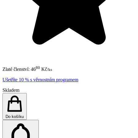
80
Zlaté členství:
46
Kč
/ks
Ušetříte 10 % s věrnostním programem
Skladem
Do košíku