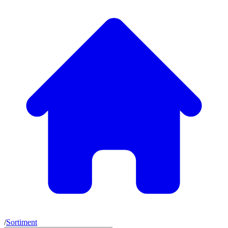
/
Sortiment