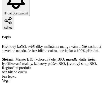
Hlídat dostupnost
sdílet
Popis
Krémový košíčk svěží díky malinám a mangu vám určitě zachutná
a zvedne náladu. Je bez bílého cukru, bez lepku a 100% přírodní.
Složení:
Mango BIO, kokosový olej BIO,
mandle
, datle,
kešu
,
lyofilizované maliny, kakaový prášek BIO, javorový sirup BIO.
Regionální produkt
bez bílého cukru
bez lepku
Vegan