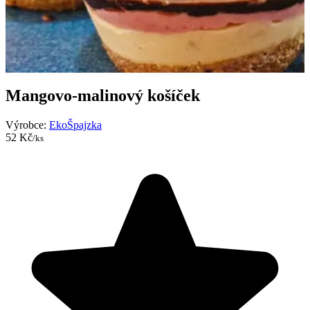
Mangovo-malinový košíček
Výrobce:
EkoŠpajzka
52 Kč
/ks