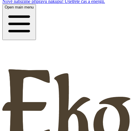
Nově nabízíme přípravu nákupu! Ušetřete čas a energii.
Open main menu