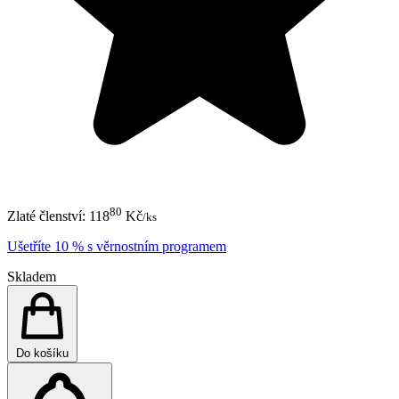
80
Zlaté členství:
118
Kč
/ks
Ušetříte 10 % s věrnostním programem
Skladem
Do košíku