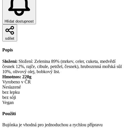
Hlídat dostupnost
sdílet
Popis
Složení:
Složení: Zelenina 89% (mrkev, celer, cuketa, medvědí
česnek 12%, rajče, cibule, petržel, česnek), hrubozrnná mořská sůl
10%, olivový olej, bobkový list.
Hmotnos: 220g
Vyrobeno v ČR
Neslazené
bez lepku
bez sóji
Vegan
Použití
Bujónka je vhodná pro jednoduchou a rychlou přípravu