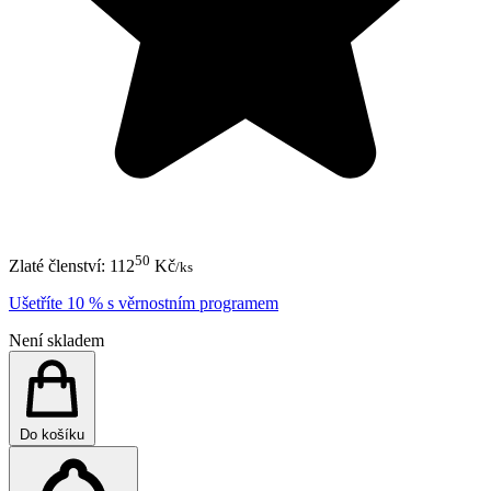
50
Zlaté členství:
112
Kč
/ks
Ušetříte 10 % s věrnostním programem
Není skladem
Do košíku