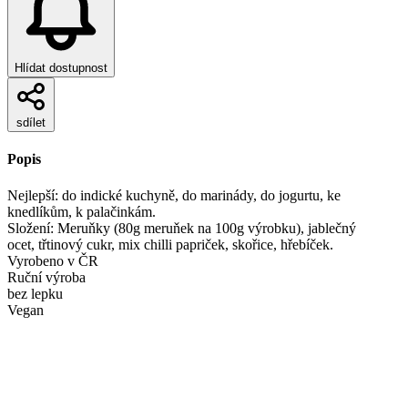
Hlídat dostupnost
sdílet
Popis
Nejlepší: do indické kuchyně, do marinády, do jogurtu, ke
knedlíkům, k palačinkám.
Složení: Meruňky (80g meruňek na 100g výrobku), jablečný
ocet, třtinový cukr, mix chilli papriček, skořice, hřebíček.
Vyrobeno v ČR
Ruční výroba
bez lepku
Vegan