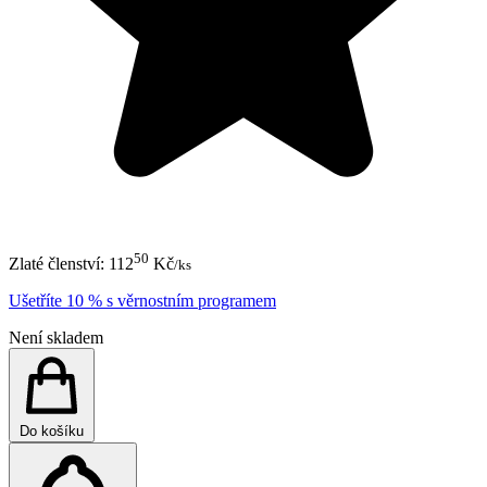
50
Zlaté členství:
112
Kč
/ks
Ušetříte 10 % s věrnostním programem
Není skladem
Do košíku