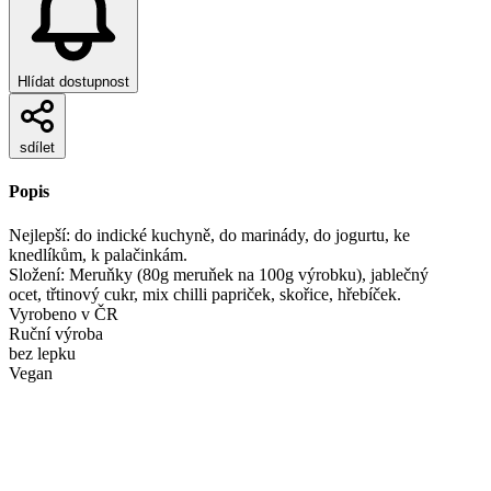
Hlídat dostupnost
sdílet
Popis
Nejlepší: do indické kuchyně, do marinády, do jogurtu, ke
knedlíkům, k palačinkám.
Složení: Meruňky (80g meruňek na 100g výrobku), jablečný
ocet, třtinový cukr, mix chilli papriček, skořice, hřebíček.
Vyrobeno v ČR
Ruční výroba
bez lepku
Vegan