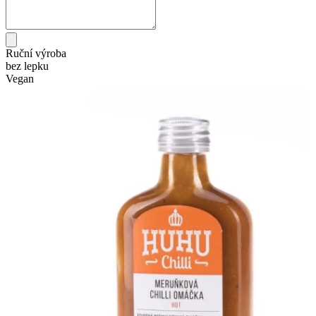
Ruční výroba
bez lepku
Vegan