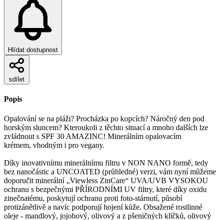
Hlídat dostupnost
sdílet
Popis
Opalování se na pláži? Procházka po kopcích? Náročný den pod
horským sluncem? Kteroukoli z těchto situací a mnoho dalších lze
zvládnout s SPF 30 AMAZINC! Minerálním opalovacím
krémem, vhodným i pro vegany.
Díky inovativnímu minerálnímu filtru v NON NANO formě, tedy
bez nanočástic a UNCOATED (průhledné) verzi, vám nyní můžeme
doporučit minerální „Viewless ZinCare“ UVA/UVB VYSOKOU
ochranu s bezpečnými PŘÍRODNÍMI UV filtry, které díky oxidu
zinečnatému, poskytují ochranu proti foto-stárnutí, působí
protizánětlivě a navíc podporují hojení kůže. Obsažené rostlinné
oleje - mandlový, jojobový, olivový a z pšeničných klíčků, olivový