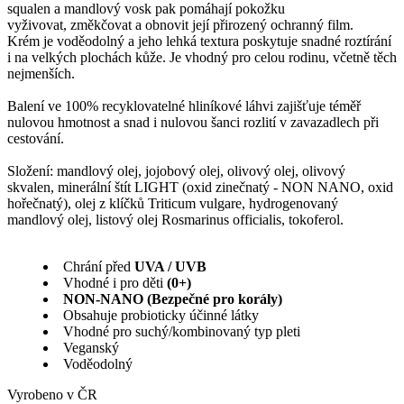
squalen a mandlový vosk pak pomáhají pokožku
vyživovat, změkčovat a obnovit její přirozený ochranný film.
Krém je voděodolný a jeho lehká textura poskytuje snadné roztírání
i na velkých plochách kůže. Je vhodný pro celou rodinu, včetně těch
nejmenších.
Balení ve 100% recyklovatelné hliníkové láhvi zajišťuje téměř
nulovou hmotnost a snad i nulovou šanci rozlití v zavazadlech při
cestování.
Složení: mandlový olej, jojobový olej, olivový olej, olivový
skvalen, minerální štít LIGHT (oxid zinečnatý - NON NANO, oxid
hořečnatý), olej z klíčků Triticum vulgare, hydrogenovaný
mandlový olej, listový olej Rosmarinus officialis, tokoferol.
Chrání před
UVA / UVB
Vhodné i pro děti
(0+)
NON-NANO (Bezpečné pro korály)
Obsahuje probioticky účinné látky
Vhodné pro suchý/kombinovaný typ pleti
Veganský
Voděodolný
Vyrobeno v ČR