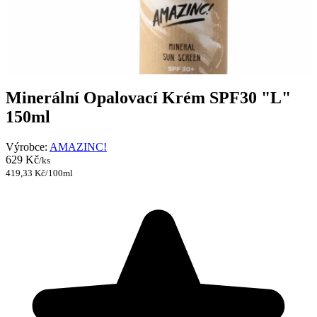
Minerální Opalovací Krém SPF30 "L"
150ml
Výrobce:
AMAZINC!
629 Kč
/ks
419,33 Kč/100ml