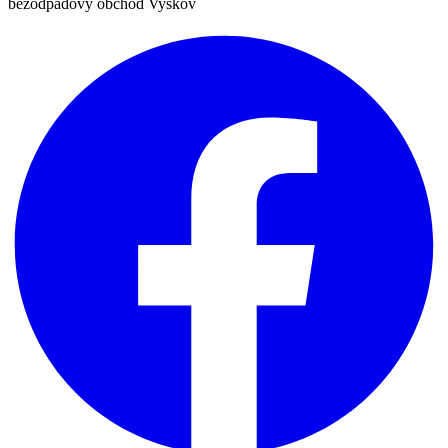
bezodpadový obchod Vyškov