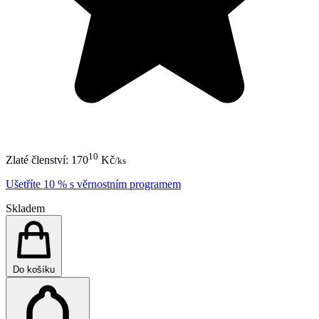
10
Zlaté členství:
170
Kč
/ks
Ušetříte 10 % s věrnostním programem
Skladem
Do košíku