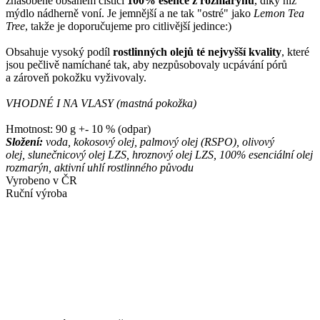
znásobené obsahem čisticí
100% esence z rozmarýnu
, díky níž
mýdlo nádherně voní. Je jemnější a ne tak "ostré" jako
Lemon Tea
Tree
, takže je doporučujeme pro citlivější jedince:)
Obsahuje vysoký podíl
rostlinných olejů té nejvyšší kvality
, které
jsou pečlivě namíchané tak, aby nezpůsobovaly ucpávání pórů
a zároveň pokožku vyživovaly.
VHODNÉ I NA VLASY (mastná pokožka)
Hmotnost: 90 g +- 10 % (odpar)
Složení:
voda, kokosový olej, palmový olej (RSPO), olivový
olej, slunečnicový olej LZS, hroznový olej LZS, 100% esenciální olej
rozmarýn, aktivní uhlí rostlinného původu
Vyrobeno v ČR
Ruční výroba