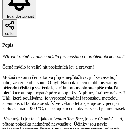
Hlídat dostupnost
sdílet
Popis
Přírodní ručně vyrobené mýdlo pro mastnou a problematickou pleť
Černé mýdlo je velký hit posledních let, a právem!
Možná někomu černá barva přijde nepřitažlivá, jiní se zase bojí
toho, že černé uhlí špiní. Omyl! Naopak je černé uhlí bezvadný
přírodní čisticí prostředek
, ideální pro
mastnou, spíše mladší
pleť
, kterou trápí ucpané póry a pupínky. A při mytí vůbec nebarví!
Uhlí, které používáme, je vyrobené tradiční japonskou metodou
z bambusu. Bambus se sklízí ve věku 5 let a spaluje se v peci při
teplotách nad 1000 °C, následuje drcení, aby se získal jemný prášek.
Báze mýdla je stejná jako u
Lemon Tea Tree
, je tedy účinně čisticí,
přitom pokožku nadměrně nevysušuje. Účinky jsou navíc