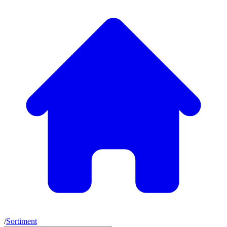
/
Sortiment