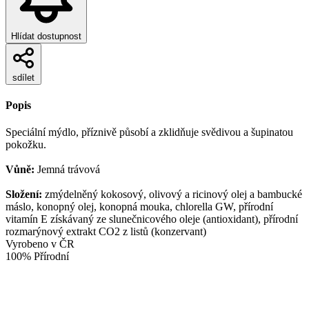
Hlídat dostupnost
sdílet
Popis
Speciální mýdlo, příznivě působí a zklidňuje svědivou a šupinatou
pokožku.
Vůně:
Jemná trávová
Složení:
zmýdelněný kokosový, olivový a ricinový olej a bambucké
máslo, konopný olej, konopná mouka, chlorella GW, přírodní
vitamín E získávaný ze slunečnicového oleje (antioxidant), přírodní
rozmarýnový extrakt CO2 z listů (konzervant)
Vyrobeno v ČR
100% Přírodní