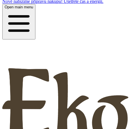
Nově nabízíme přípravu nákupu! Ušetřete čas a energii.
Open main menu